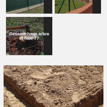
Dessouchage arbre
et haie 77