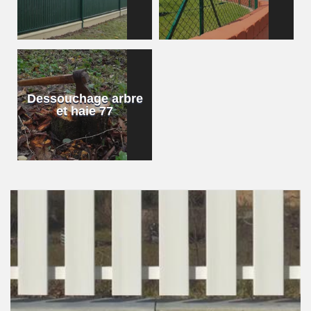
Dessouchage arbre
et haie 77