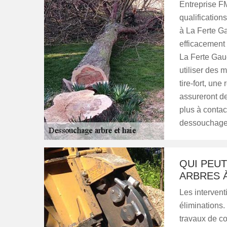
Entreprise FM
qualificatio
à La Ferte Ga
efficacement 
La Ferte Gauc
utiliser des 
tire-fort, un
assureront de
plus à contac
dessouchage 
QUI PEU
ARBRES 
Les intervent
éliminations. 
travaux de co