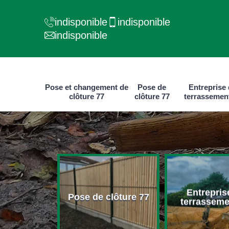
indisponible
indisponible
indisponible
Pose et changement de
Pose de
Entreprise
clôture 77
clôture 77
terrassemen
e et
Entrepris
ment de
Pose de clôture 77
terrasseme
ure 77