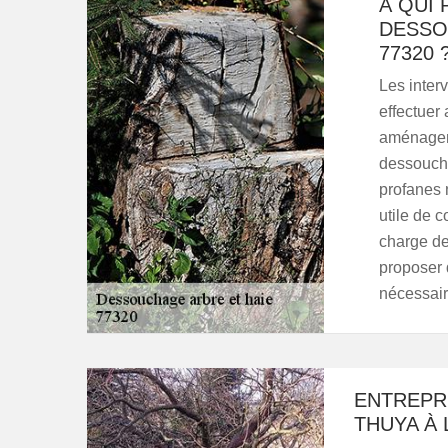
À QUI 
DESSO
77320 
Les interv
effectuer 
aménageme
dessoucha
profanes 
utile de 
charge de
proposer d
nécessair
ENTREPR
THUYA À