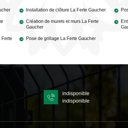
ucher
Installation de clôture La Ferte Gaucher
Pos
te
Création de murets et murs La Ferte
Ent
Gaucher
Ga
 Ferte
Pose de grillage La Ferte Gaucher
indisponible
indisponible