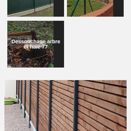
Dessouchage arbre
et haie 77