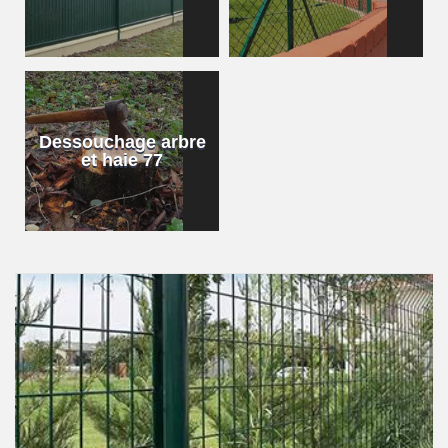
Dessouchage arbre
et haie 77