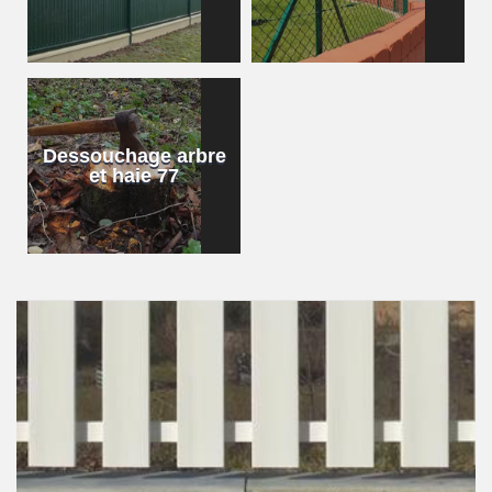
Dessouchage arbre
et haie 77