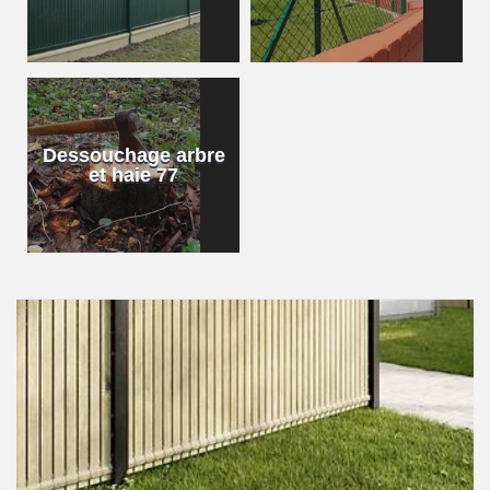
Dessouchage arbre
et haie 77