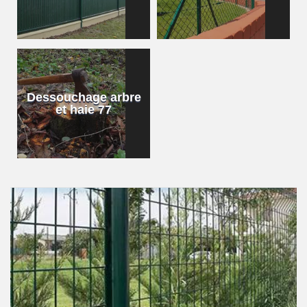
Dessouchage arbre
et haie 77