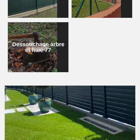
Dessouchage arbre
et haie 77