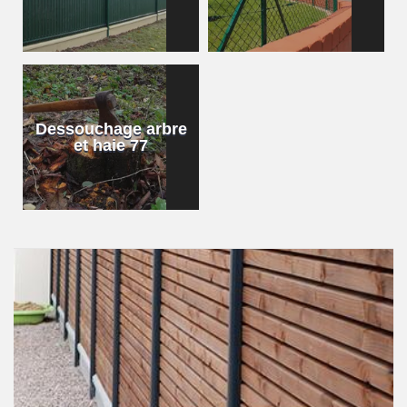
Dessouchage arbre
et haie 77