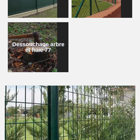
Dessouchage arbre
et haie 77