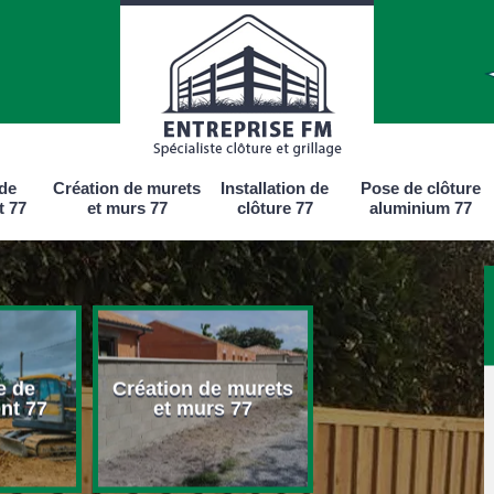
 de
Création de murets
Installation de
Pose de clôture
t 77
et murs 77
clôture 77
aluminium 77
e de
Création de murets
Installation d
nt 77
et murs 77
clôture 77