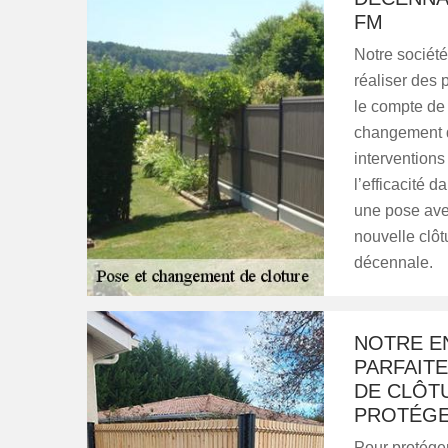
FM
Notre société
réaliser des 
le compte de 
changement d
interventions
l’efficacité d
une pose avec
nouvelle clôt
décennale.
NOTRE E
PARFAITE
DE CLÔT
PROTÉGER
Pour protéger