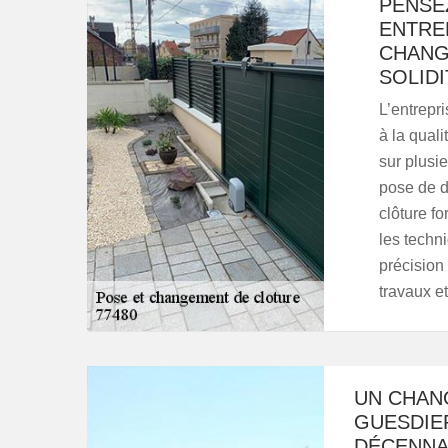
PENSE
ENTRE
CHANG
SOLID
L’entrepr
à la quali
sur plusie
pose de di
clôture fo
les techn
précision 
travaux et
UN CHAN
GUESDIE
DÉCENNA