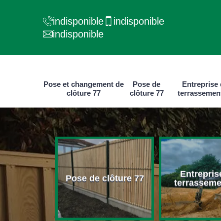
indisponible
indisponible
indisponible
Pose et changement de
Pose de
Entreprise
clôture 77
clôture 77
terrassemen
e et
Entrepris
ment de
Pose de clôture 77
terrasseme
ure 77