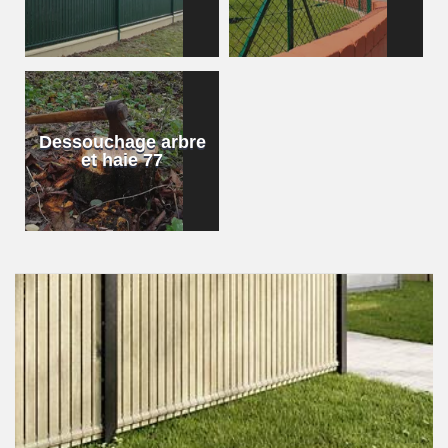
Dessouchage arbre
et haie 77