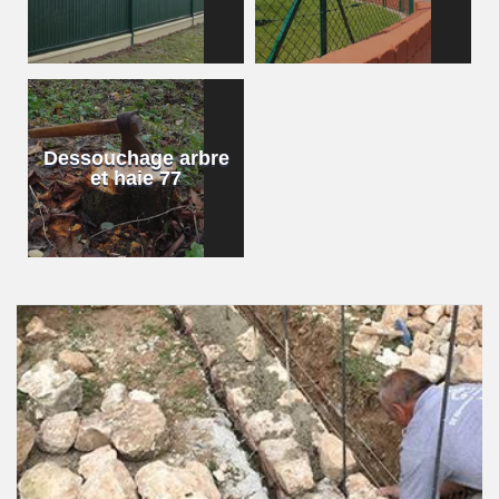
Dessouchage arbre
et haie 77