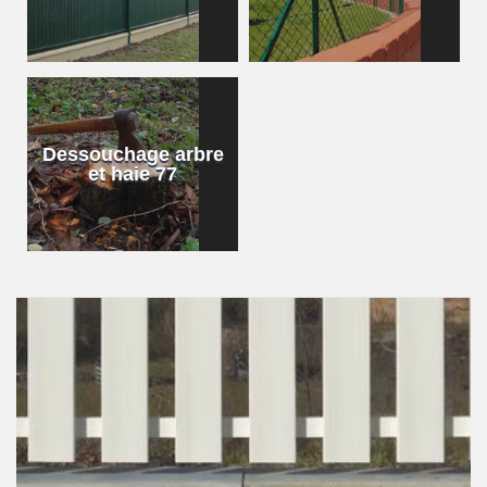
Dessouchage arbre
et haie 77