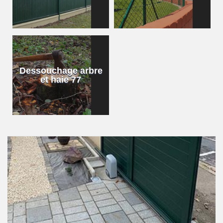
Dessouchage arbre
et haie 77