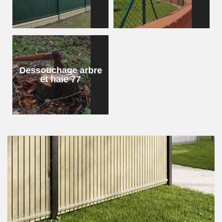
Dessouchage arbre
et haie 77