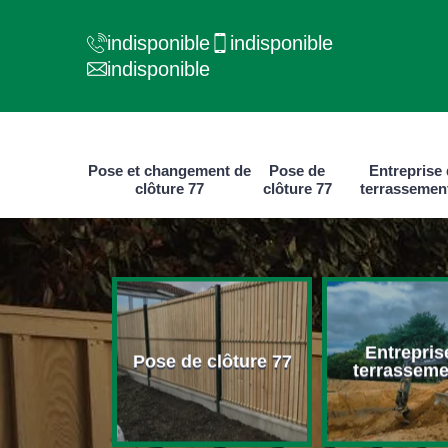
indisponible
indisponible
indisponible
Pose et changement de
Pose de
Entreprise
clôture 77
clôture 77
terrassemen
e et
Entrepris
ment de
Pose de clôture 77
terrasseme
ure 77