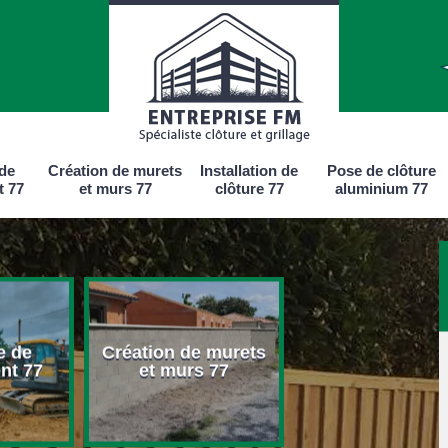
 de
Création de murets
Installation de
Pose de clôture
t 77
et murs 77
clôture 77
aluminium 77
e de
Création de murets
Installation d
nt 77
et murs 77
clôture 77