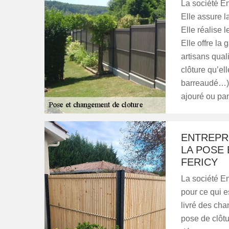
La société En
Elle assure l
Elle réalise 
Elle offre la
artisans qual
clôture qu’ell
barreaudé…),
ajouré ou pa
ENTREPRI
LA POSE
FERICY
La société En
pour ce qui e
livré des chan
pose de clôtu