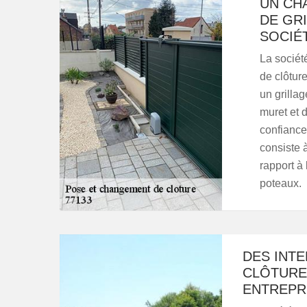
UN CH
DE GRI
SOCIÉ
La sociét
de clôture
un grillag
muret et d
confiance
consiste 
rapport à
poteaux.
DES INT
CLÔTURE 
ENTREPR