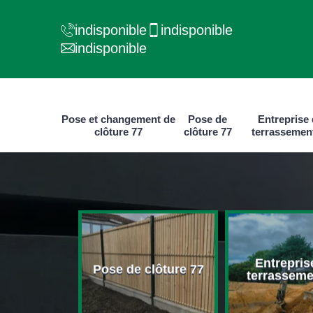
indisponible
indisponible
indisponible
Pose et changement de
Pose de
Entreprise
clôture 77
clôture 77
terrassemen
e et
Entrepris
ment de
Pose de clôture 77
terrasseme
ure 77