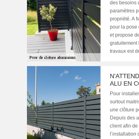
des besoins d
paramètres po
propriété. A 
pour la pose 
et propose des
gratuitement 
travaux est d
N’ATTEN
ALU EN 
Pour installer
surtout maitr
une clôture p
Depuis des an
client afin d
l’installatio