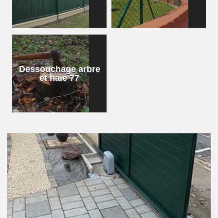
Dessouchage arbre
et haie 77