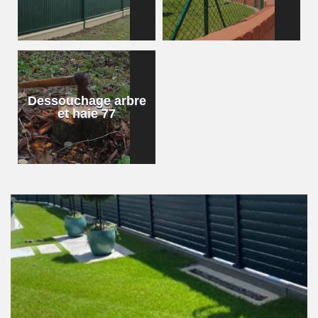
Dessouchage arbre
et haie 77