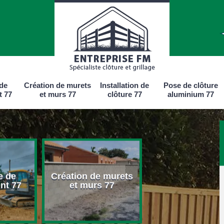
 de
Création de murets
Installation de
Pose de clôture
t 77
et murs 77
clôture 77
aluminium 77
e de
Création de murets
Installation d
nt 77
et murs 77
clôture 77