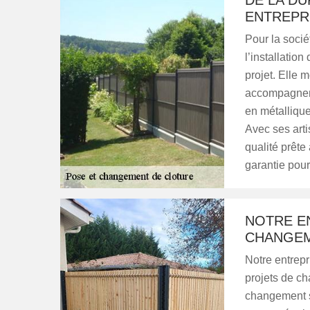
DE LA DU
ENTREPR
Pour la socié
l’installatio
projet. Elle m
accompagneme
en métallique
Avec ses arti
qualité prête 
garantie pour 
NOTRE E
CHANGEM
Notre entrepr
projets de c
changement s