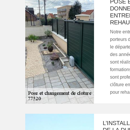
POSE 
DONNE
ENTRE
REHAU
Notre ent
porteurs 
le départ
des année
sont réal
formation
sont prof
clôture e
pour reha
L’INSTAL