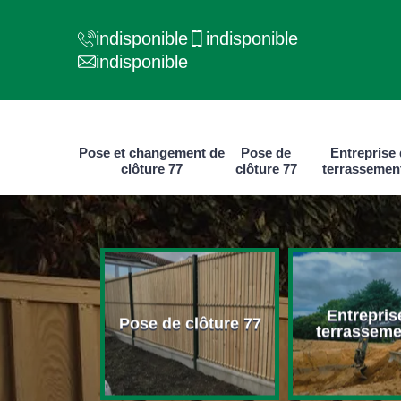
indisponible
indisponible
indisponible
Pose et changement de
Pose de
Entreprise
clôture 77
clôture 77
terrassemen
e et
Entrepris
ment de
Pose de clôture 77
terrasseme
ure 77