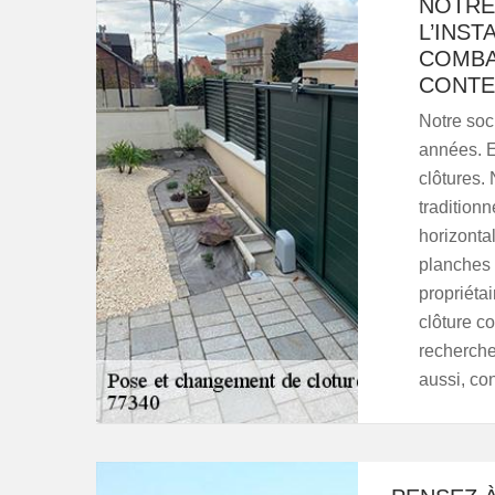
NOTRE
L’INS
COMBA
CONTE
Notre soc
années. E
clôtures. 
tradition
horizonta
planches 
propriétai
clôture c
recherche
aussi, con