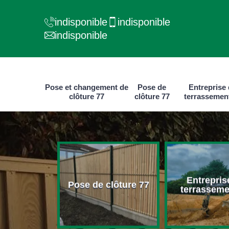
indisponible
indisponible
indisponible
Pose et changement de
Pose de
Entreprise
clôture 77
clôture 77
terrassemen
e et
Entrepris
ment de
Pose de clôture 77
terrasseme
ure 77