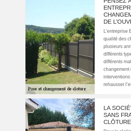
PENSEZ 
ENTREPRI
CHANGEM
DE L’OU
L’entreprise 
qualité des ch
plusieurs ann
différents ty
différents ma
changement de
interventions
rehausser l’e
LA SOCIÉ
SANS FR
CLÔTURE