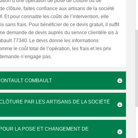
sation d’une opération de pose de clôture ou de
 clôture, faites confiance aux artisans de la société
. Et pour connaitre les coûts de l’intervention, elle
is sans frais. Pour bénéficier de ce devis gratuit, il suffit
ne demande de devis auprès du service clientèle sis à
bault 77340. Le devis donne les informations
mme le coût total de l’opération, les frais et les prix
a demande n’engage pas.
PONTAULT COMBAULT
CLÔTURE PAR LES ARTISANS DE LA SOCIÉTÉ
É POUR LA POSE ET CHANGEMENT DE