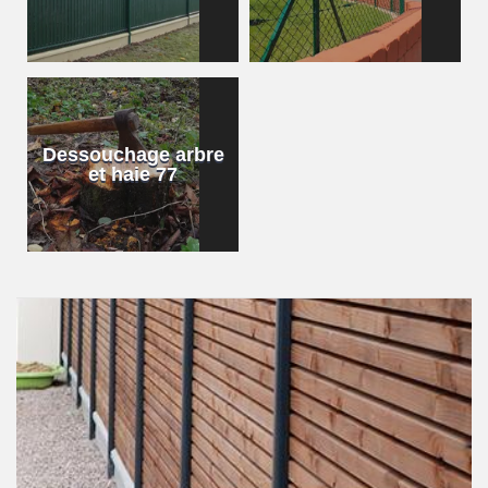
Dessouchage arbre
et haie 77