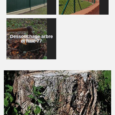
Dessouchage arbre
et haie 77