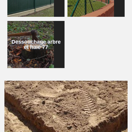
Dessouchage arbre
et haie 77