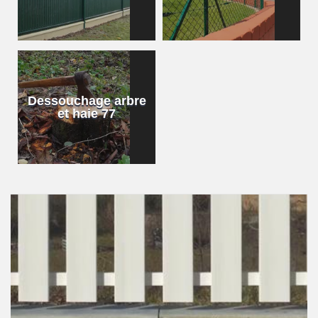
Dessouchage arbre
et haie 77