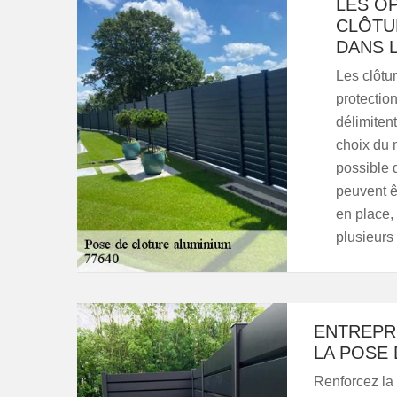
LES O
CLÔTU
DANS L
Les clôtu
protectio
délimitent
choix du m
possible 
peuvent êt
en place, 
plusieurs
ENTREPR
LA POSE 
Renforcez la 