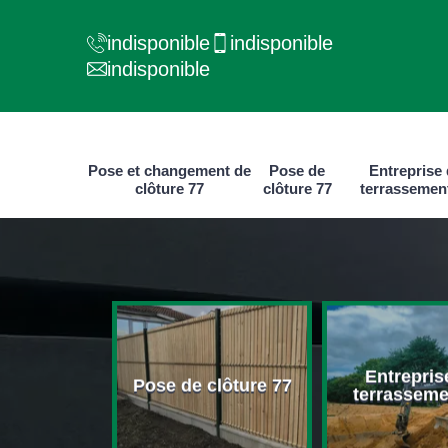
indisponible
indisponible
indisponible
Pose et changement de
Pose de
Entreprise
clôture 77
clôture 77
terrassemen
e et
Entrepris
ment de
Pose de clôture 77
terrasseme
ure 77