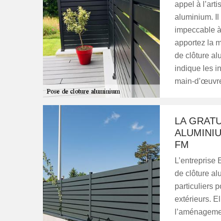
appel à l’art
aluminium. Il
impeccable à 
apportez la m
de clôture al
indique les i
main-d’œuvre
LA GRATU
ALUMINI
FM
L’entreprise 
de clôture a
particuliers 
extérieurs. E
l’aménagement