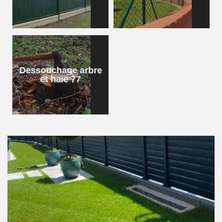
Dessouchage arbre
et haie 77