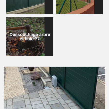
Dessouchage arbre
et haie 77