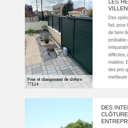
LES R
VILLE
Des opéra
fait, pour
de faire d
probable 
irréparab
difficiles
matière. 
des prix q
meilleure 
DES INT
CLÔTURE 
ENTREPR