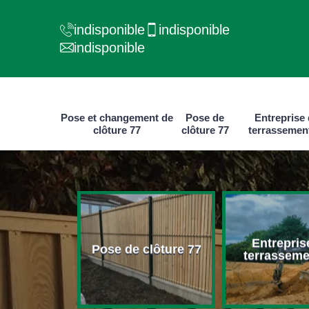
indisponible
indisponible
indisponible
Pose et changement de
Pose de
Entreprise
clôture 77
clôture 77
terrassemen
e et
Entrepris
ment de
Pose de clôture 77
terrasseme
ure 77