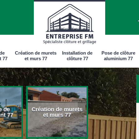
 de
Création de murets
Installation de
Pose de clôture
t 77
et murs 77
clôture 77
aluminium 77
e de
Création de murets
Installation d
nt 77
et murs 77
clôture 77