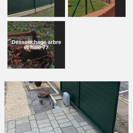
Dessouchage arbre
et haie 77