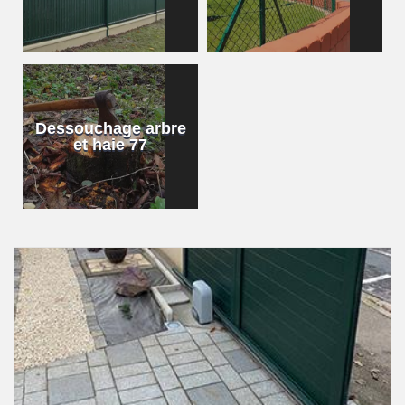
Dessouchage arbre
et haie 77