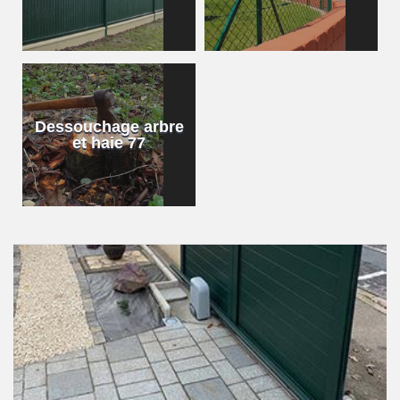
Dessouchage arbre
et haie 77