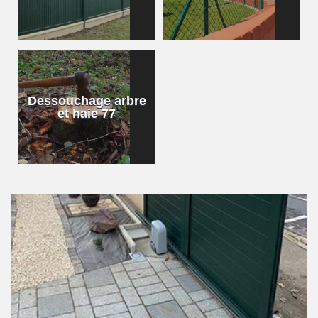
Dessouchage arbre
et haie 77