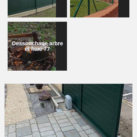
Dessouchage arbre
et haie 77