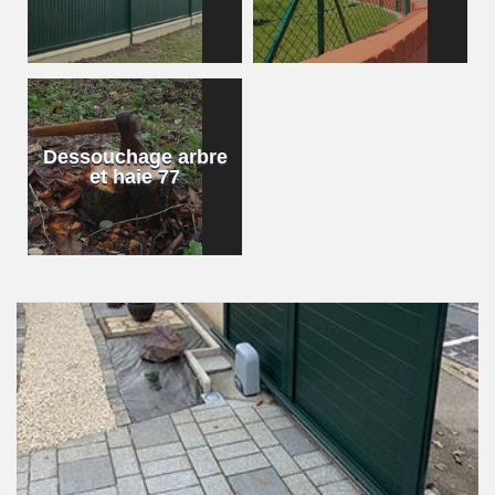
Dessouchage arbre
et haie 77