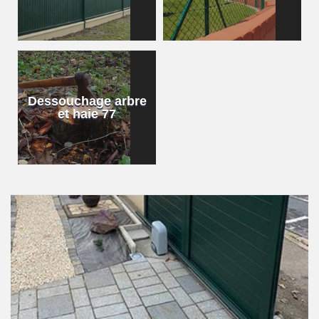
Dessouchage arbre
et haie 77