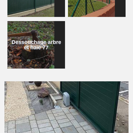
Dessouchage arbre
et haie 77