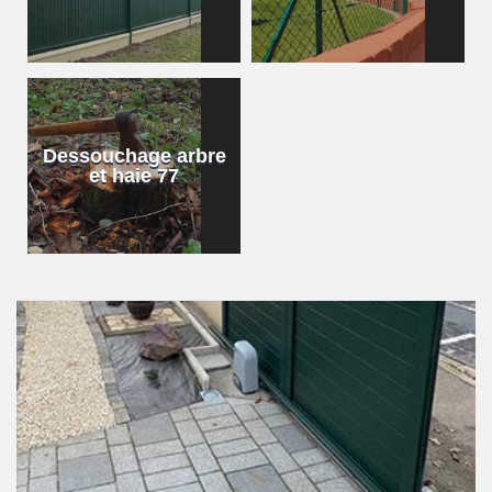
Dessouchage arbre
et haie 77