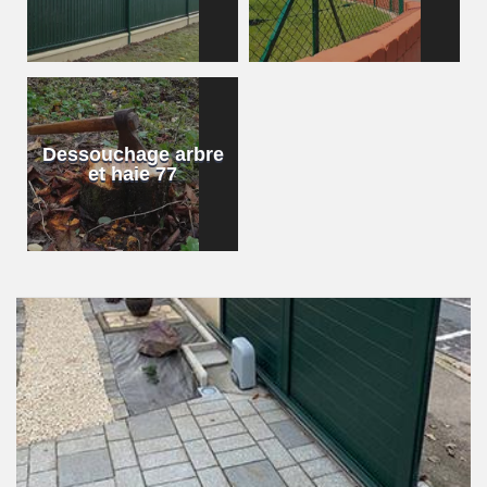
Dessouchage arbre
et haie 77