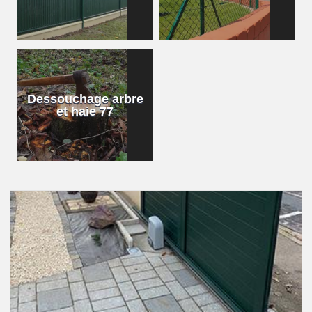
Dessouchage arbre
et haie 77