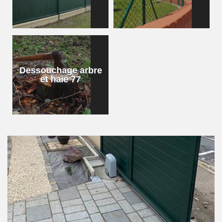
Dessouchage arbre
et haie 77