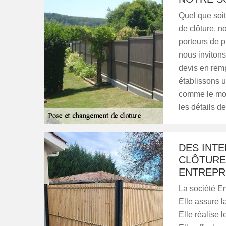
Quel que soit
de clôture, n
porteurs de p
nous inviton
devis en remp
établissons un
comme le mont
les détails de
DES INT
CLÔTURE 
ENTREPR
La société En
Elle assure l
Elle réalise 