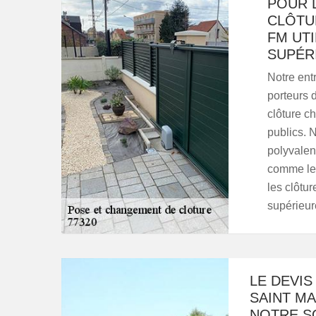
POUR L
CLÔTU
FM UTI
SUPÉR
Notre ent
porteurs 
clôture c
publics. 
polyvalent
comme les
les clôtu
supérieure
LE DEVI
SAINT M
NOTRE S