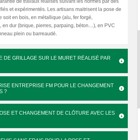
 garantie de travaux réalisés suivant les normes par des
ifiés et expérimentés. Les artisans maitrisent la pose de
e soit en bois, en métallique (alu, fer forgé,
 en dur (brique, pierres, parpaing, béton…), en PVC
nneau plein ou barreaudé.
 DE GRILLAGE SUR LE MURET RÉALISÉ PAR
PRISE ENTREPRISE FM POUR LE CHANGEMENT
S ?
POSE ET CHANGEMENT DE CLÔTURE AVEC LES