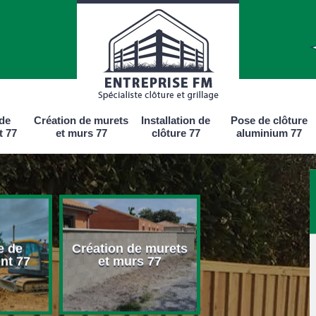
 de
Création de murets
Installation de
Pose de clôture
t 77
et murs 77
clôture 77
aluminium 77
e de
Création de murets
Installation d
nt 77
et murs 77
clôture 77