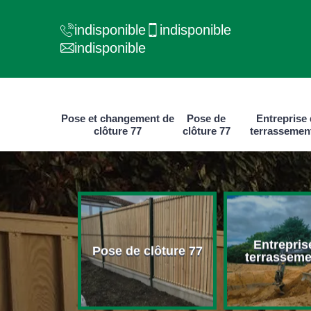
indisponible
indisponible
indisponible
Pose et changement de
Pose de
Entreprise
clôture 77
clôture 77
terrassemen
e et
Entrepris
ment de
Pose de clôture 77
terrasseme
ure 77