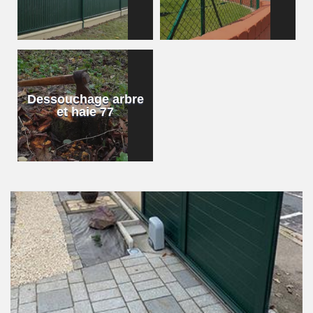
Dessouchage arbre
et haie 77