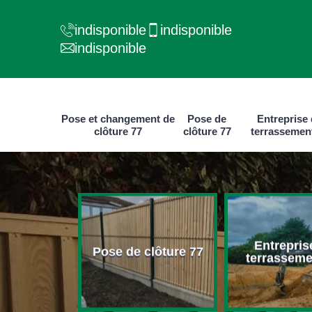
indisponible
indisponible
indisponible
Pose et changement de
Pose de
Entreprise
clôture 77
clôture 77
terrassemen
e et
Entrepris
ment de
Pose de clôture 77
terrasseme
ure 77