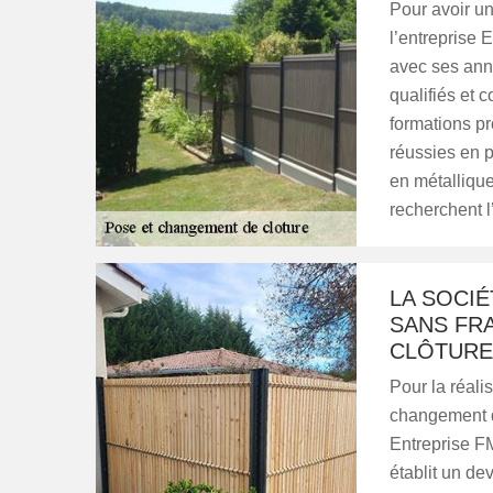
Pour avoir un
l’entreprise 
avec ses anné
qualifiés et 
formations pr
réussies en p
en métallique
recherchent l
LA SOCIÉ
SANS FR
CLÔTUR
Pour la réali
changement de
Entreprise FM
établit un dev