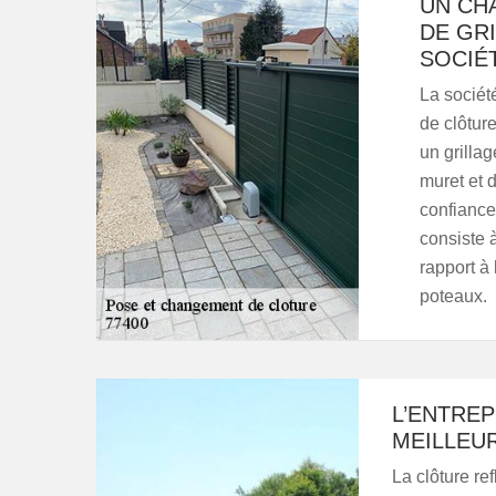
UN CH
DE GRI
SOCIÉ
La sociét
de clôture
un grillag
muret et d
confiance
consiste 
rapport à
poteaux.
L’ENTREP
MEILLEU
La clôture re