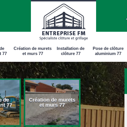
 de
Création de murets
Installation de
Pose de clôture
t 77
et murs 77
clôture 77
aluminium 77
e de
Création de murets
Installation d
nt 77
et murs 77
clôture 77