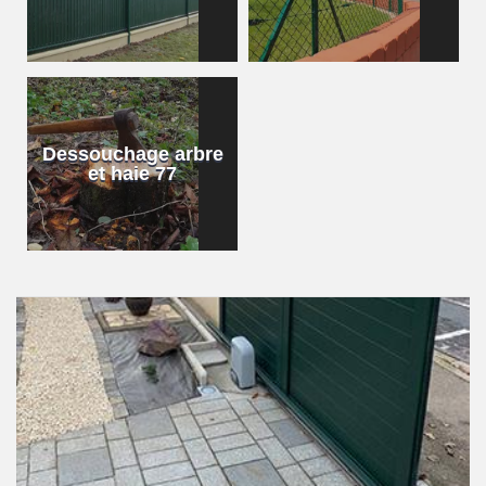
Dessouchage arbre
et haie 77