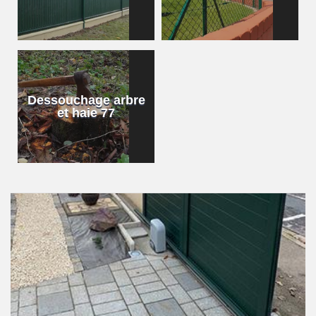
Dessouchage arbre
et haie 77