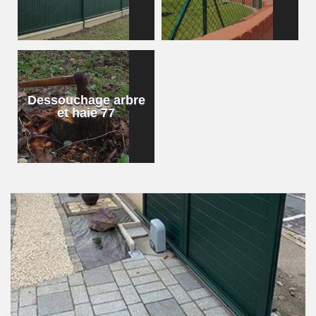
Dessouchage arbre
et haie 77