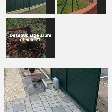
Dessouchage arbre
et haie 77